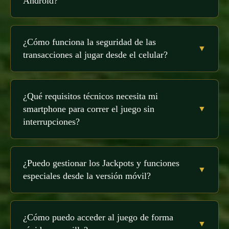
Android?
No, no es necesario recurrir a un gold party apk de
¿Cómo funciona la seguridad de las
terceros. La plataforma utiliza tecnología HTML5, lo
▼
transacciones al jugar desde el celular?
que permite disfrutar del juego directamente desde el
navegador de tu dispositivo de forma segura y sin
riesgos de seguridad.
La seguridad es nuestra prioridad. Todas las operaciones
¿Qué requisitos técnicos necesita mi
están protegidas con cifrado avanzado. Al utilizar la
smartphone para correr el juego sin
▼
plataforma oficial, tus depósitos con métodos locales
interrupciones?
como Mercado Pago o Ualá cuentan con los mismos
protocolos de protección que una aplicación bancaria.
El juego es extremadamente ligero. No requiere buscar
¿Puedo gestionar los Jackpots y funciones
una gold party slots apk específica, ya que nuestra
▼
especiales desde la versión móvil?
versión web está optimizada para adaptarse a cualquier
dispositivo móvil actual, garantizando un rendimiento
fluido sin consumir recursos innecesarios.
Por supuesto. La interfaz está diseñada para que puedas
¿Cómo puedo acceder al juego de forma
activar todas las funciones especiales, seguir el progreso
▼