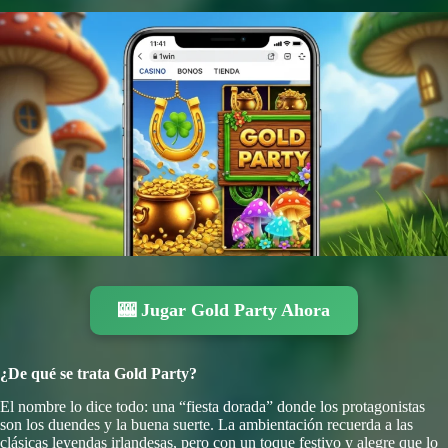
🎰 Jugar Gold Party Ahora
¿De qué se trata Gold Party?
El nombre lo dice todo: una “fiesta dorada” donde los protagonistas
son los duendes y la buena suerte. La ambientación recuerda a las
clásicas leyendas irlandesas, pero con un toque festivo y alegre que lo