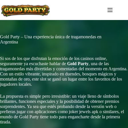
Skip
to
content
Gold Party – Una experiencia única de tragamonedas en
Argentina
Si sos de los que disfrutan la emoción de los casinos online,
seguramente ya escuchaste hablar de
Gold Party
, una de las
tragamonedas más divertidas y comentadas del momento en Argentina.
Con un estilo vibrante, inspirado en duendes, bosques mágicos y
montañas de oro, este slot se ganó un lugar entre los favoritos de los
jugadores locales.
La propuesta es simple pero irresistible: un viaje lleno de símbolos
brillantes, funciones especiales y la posibilidad de obtener premios
sorprendentes. Ya sea que estés probando desde la versión web o
prefieras jugar con aplicaciones como joker jewels apk o similares, el
mundo de Gold Party tiene todo para engancharte desde la primera
tirada.