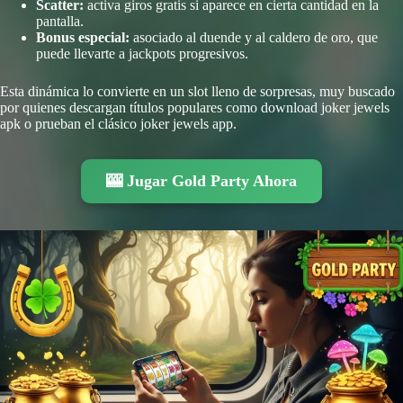
Scatter:
activa giros gratis si aparece en cierta cantidad en la
pantalla.
Bonus especial:
asociado al duende y al caldero de oro, que
puede llevarte a jackpots progresivos.
Esta dinámica lo convierte en un slot lleno de sorpresas, muy buscado
por quienes descargan títulos populares como download joker jewels
apk o prueban el clásico joker jewels app.
🎰 Jugar Gold Party Ahora