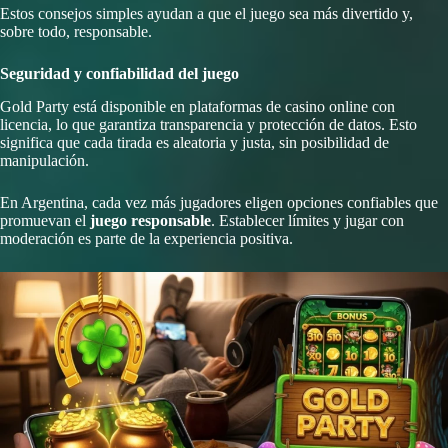
Estos consejos simples ayudan a que el juego sea más divertido y,
sobre todo, responsable.
Seguridad y confiabilidad del juego
Gold Party está disponible en plataformas de casino online con
licencia, lo que garantiza transparencia y protección de datos. Esto
significa que cada tirada es aleatoria y justa, sin posibilidad de
manipulación.
En Argentina, cada vez más jugadores eligen opciones confiables que
promuevan el
juego responsable
. Establecer límites y jugar con
moderación es parte de la experiencia positiva.