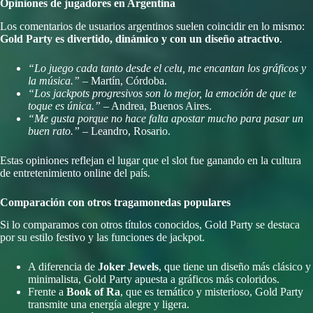
Opiniones de jugadores en Argentina
Los comentarios de usuarios argentinos suelen coincidir en lo mismo:
Gold Party es divertido, dinámico y con un diseño atractivo
.
“Lo juego cada tanto desde el celu, me encantan los gráficos y
la música.”
– Martín, Córdoba.
“Los jackpots progresivos son lo mejor, la emoción de que te
toque es única.”
– Andrea, Buenos Aires.
“Me gusta porque no hace falta apostar mucho para pasar un
buen rato.”
– Leandro, Rosario.
Estas opiniones reflejan el lugar que el slot fue ganando en la cultura
de entretenimiento online del país.
Comparación con otros tragamonedas populares
Si lo comparamos con otros títulos conocidos, Gold Party se destaca
por su estilo festivo y las funciones de jackpot.
A diferencia de
Joker Jewels
, que tiene un diseño más clásico y
minimalista, Gold Party apuesta a gráficos más coloridos.
Frente a
Book of Ra
, que es temático y misterioso, Gold Party
transmite una energía alegre y ligera.