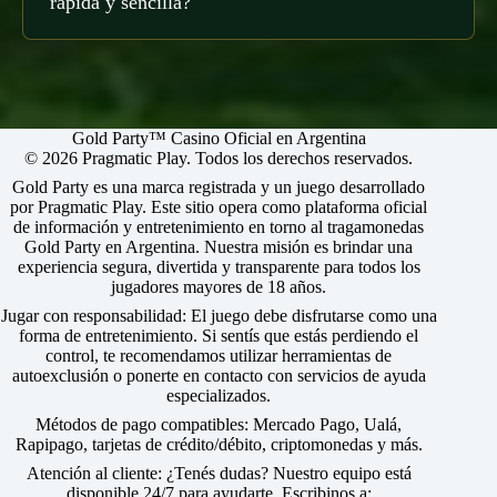
rápida y sencilla?
de los jackpots y ver los multiplicadores con total
claridad. No necesitas realizar un gold party descargar
adicional para tener acceso completo a todas las
Para tener una experiencia óptima, te recomendamos
mecánicas del slot.
añadir un acceso directo a la gold party app en la
pantalla de inicio de tu smartphone. Esto te permitirá
Gold Party™ Casino Oficial en Argentina
entrar a tus sesiones de juego de forma inmediata,
© 2026 Pragmatic Play. Todos los derechos reservados.
manteniendo la estabilidad y la seguridad que ofrece la
Gold Party es una marca registrada y un juego desarrollado
por Pragmatic Play. Este sitio opera como plataforma oficial
versión oficial.
de información y entretenimiento en torno al tragamonedas
Gold Party en Argentina. Nuestra misión es brindar una
experiencia segura, divertida y transparente para todos los
jugadores mayores de 18 años.
Jugar con responsabilidad: El juego debe disfrutarse como una
forma de entretenimiento. Si sentís que estás perdiendo el
control, te recomendamos utilizar herramientas de
autoexclusión o ponerte en contacto con servicios de ayuda
especializados.
Métodos de pago compatibles: Mercado Pago, Ualá,
Rapipago, tarjetas de crédito/débito, criptomonedas y más.
Atención al cliente: ¿Tenés dudas? Nuestro equipo está
disponible 24/7 para ayudarte. Escribinos a: