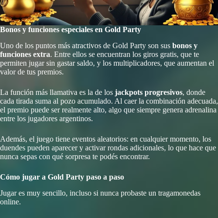
Bonos y funciones especiales en Gold Party
Uno de los puntos más atractivos de Gold Party son sus
bonos y
funciones extra
. Entre ellos se encuentran los giros gratis, que te
permiten jugar sin gastar saldo, y los multiplicadores, que aumentan el
valor de tus premios.
La función más llamativa es la de los
jackpots progresivos
, donde
cada tirada suma al pozo acumulado. Al caer la combinación adecuada,
el premio puede ser realmente alto, algo que siempre genera adrenalina
entre los jugadores argentinos.
Además, el juego tiene eventos aleatorios: en cualquier momento, los
duendes pueden aparecer y activar rondas adicionales, lo que hace que
nunca sepas con qué sorpresa te podés encontrar.
Cómo jugar a Gold Party paso a paso
Jugar es muy sencillo, incluso si nunca probaste un tragamonedas
online.